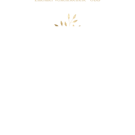
Anreise mit dem Taxi
Alex's Zillertal Taxi | Tel. +43 664 3028666
Taxi Schneidinger | Tel. +43 52822255
Unsere empfohlenen Partner für
den Transfer von den Flughäfen
München, Innsbruck, Salzburg und Memmingen.
Alex's Zillertal Taxi | Tel. +43 664 3028666
Four Seasons Flughafentaxi | Tel. +43 5125 84157