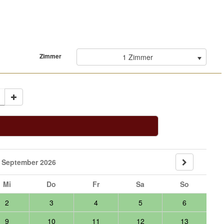
Zimmer
1 Zimmer
September 2026
Mi
Do
Fr
Sa
So
2
3
4
5
6
9
10
11
12
13