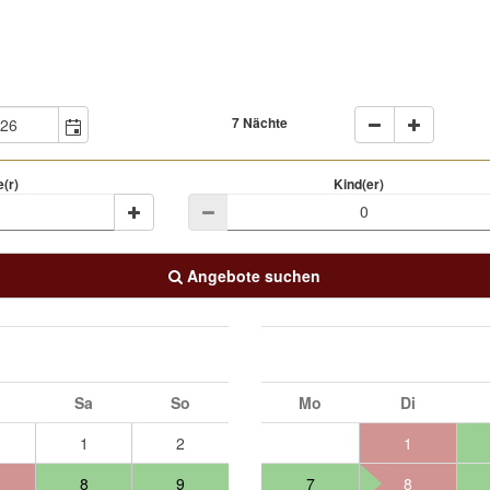
7 Nächte
(r)
Kind(er)
Angebote suchen
Sa
So
Mo
Di
1
2
1
8
9
7
8