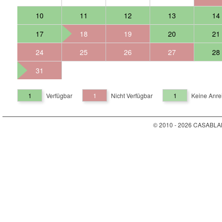
10
11
12
13
14
17
18
19
20
21
24
25
26
27
28
31
1
Verfügbar
1
Nicht Verfügbar
1
Keine Anre
© 2010 - 2026 CASABLA