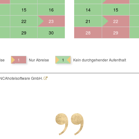
15
16
14
15
22
23
21
22
29
30
28
29
ise
1
Nur Abreise
1
Kein durchgehender Aufenthalt
NCAhotelsoftware GmbH.