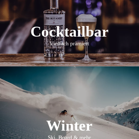
Cocktailbar
Vielfach prämiert
Winter
Ski, Board & mehr