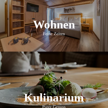
Wohnen
Feine Zeiten
Kulinarium
Purer Genuss